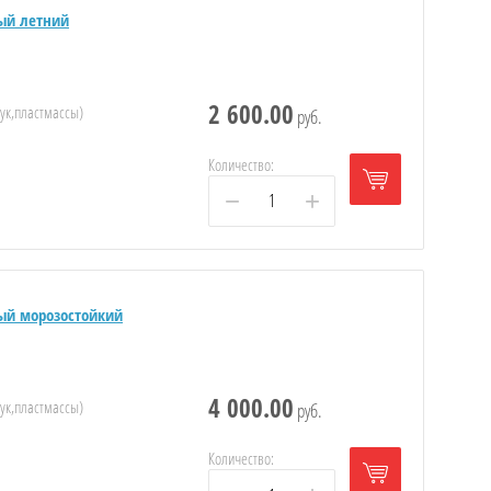
ый летний
2 600.00
чук,пластмассы)
руб.
Количество:
−
+
ый морозостойкий
4 000.00
чук,пластмассы)
руб.
Количество: