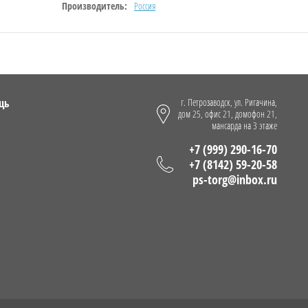
Производитель:
Россия
щь
г. Петрозаводск, ул. Ригачина,
дом 25, офис 21, домофон 21,
мансарда на 3 этаже
+7 (999) 290-16-70
+7 (8142) 59-20-58
ps-torg@inbox.ru