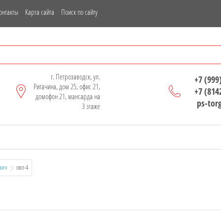
онтакты
Карта сайта
Поиск по сайту
г. Петрозаводск, ул.
+7 (999
Ригачина, дом 25, офис 21,
+7 (814
домофон 21, мансарда на
ps-tor
3 этаже
зин
  овп-4